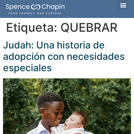
Familias que esperan adoptar
Ella está embarazada
¿Considerando la adopción?
Etiqueta:
QUEBRAR
Judah: Una historia de
adopción con necesidades
especiales