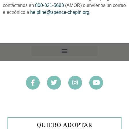
contáctenos en
800-321-5683
(AMOR) o envíenos un correo
electrónico a
helpline@spence-chapin.org
.
PREFERENCIAS DE EXCLUSIÓN VOLUNTARIA
QUIERO ADOPTAR