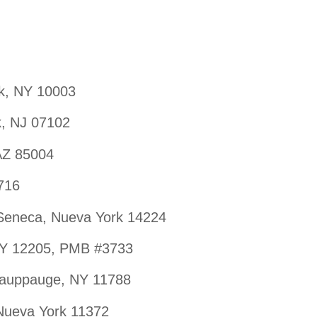
rk, NY 10003
k, NJ 07102
 AZ 85004
716
 Seneca, Nueva York 14224
 NY 12205, PMB #3733
Hauppauge, NY 11788
 Nueva York 11372