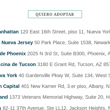
QUIERO ADOPTAR
anhattan
120 East 16th Street, piso 11, Nueva Yo
e Nueva Jersey
50 Park Place, Suite 1538, Newar
 de Phoenix
2025 N 3rd St, Suite B300, Phoenix,
icina de Tucson
3180 E Grant Rd, Tucson, AZ 85
eva York
40 Gardenville Pkwy W, Suite 134, West
n Capital
401 New Karner Rd, 3.er piso, Albany,
land
1373 Veterans Memorial Highway, Suite 20, 
as
82-11 37th Avenue, Ste LL12, Jackson Heights,